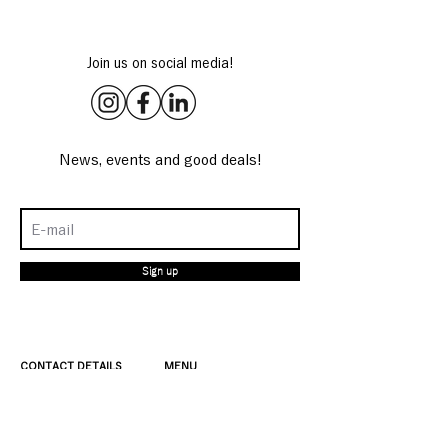
Join us on social media!
News, events and good deals!
Sign up
CONTACT DETAILS
MENU
4 rue de Sambre et
Coffee & Brunch
Meuse
Workshops
75010 Paris
Shop
Mon-Sun 9am-7pm
About