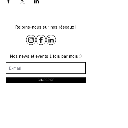
Rejoins-nous sur nos réseaux !
Nos news et events 1 fois par mois ;)
S'INSCRIRE
LE LIEU
MENU
4 rue de Sambre et
Menu
Meuse
Ateliers créatifs
75010 Paris
Boutique