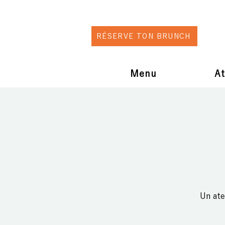
RÉSERVE TON BRUNCH
Menu
At
Un ate