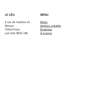
LE LIEU
MENU
4 rue de Sambre et
Menu
Meuse
Ateliers créatifs
75010 Paris
Boutique
Lun-Dim 8h30-19h
À propos
+33 9 75 71 30 69
Privatisation
bonjour@cafestudio-
paris.com