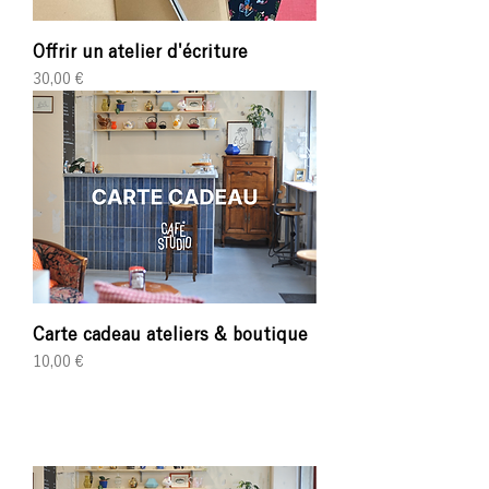
Offrir un atelier d'écriture
Prix
30,00 €
Carte cadeau ateliers & boutique
Prix
10,00 €