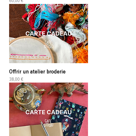
Prix
60,00 €
Offrir un atelier broderie
Prix
38,00 €