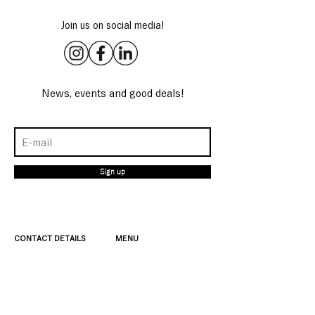
Join us on social media!
News, events and good deals!
Sign up
CONTACT DETAILS
MENU
4 rue de Sambre et
Coffee & Brunch
Meuse
Workshops
75010 Paris
Shop
Mon-Sun 9am-7pm
About
+33 975 713 069
Private booking
bonjour@cafestudio-