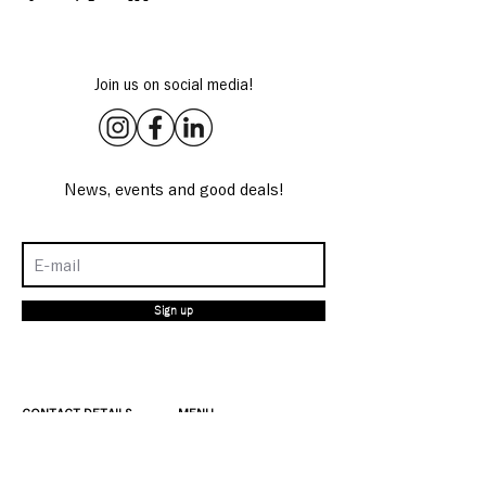
Join us on social media!
News, events and good deals!
Sign up
CONTACT DETAILS
MENU
4 rue de Sambre et
Coffee & Brunch
Meuse
Workshops
75010 Paris
Shop