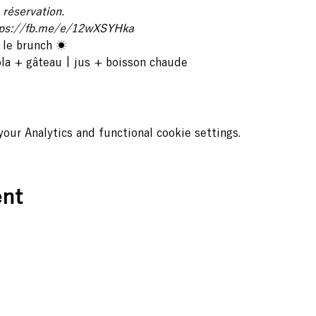
réservation.
tps://fb.me/e/12wXSYHka
 le brunch ☀️
ola + gâteau | jus + boisson chaude
ur Analytics and functional cookie settings.
ent