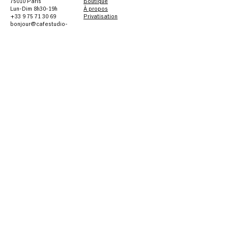
75010 Paris
Boutique
Lun-Dim 8h30-19h
À propos
+33 9 75 71 30 69
Privatisation
bonjour@cafestudio-
paris.com
PRATIQUE