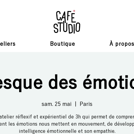
eliers
Boutique
À propo
esque des émoti
sam. 25 mai
  |  
Paris
atelier réflexif et expérientiel de 3h qui permet de compre
nt les émotions nous mettent en mouvement, de développ
intelligence émotionnelle et son empathie.