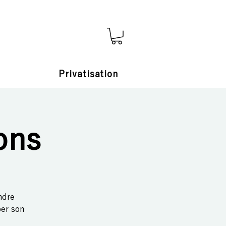
s
Privatisation
ons
ndre
er son