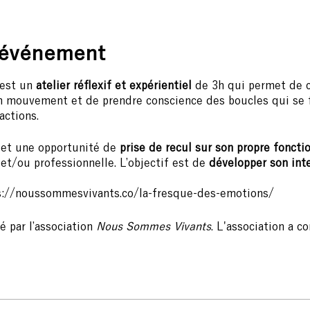
'événement
 est un
atelier réflexif et expérientiel
de 3h qui permet de
 mouvement et de prendre conscience des boucles qui se 
actions.
n et une opportunité de
prise de recul sur son propre fonc
et/ou professionnelle. L’objectif est de
développer son int
tps://noussommesvivants.co/la-fresque-des-emotions/
é par l’association
Nous Sommes Vivants
. L'association a c
 écologique dans les organisations en réponse au dépassem
ier à la prédation du vivant. Son approche pour porter la tra
nération des humains, des vivants, de la Nature. (www.nous