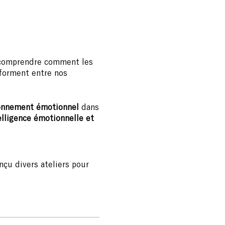
 comprendre comment les
forment entre nos
tionnement émotionnel
dans
elligence émotionnelle et
onçu divers ateliers pour
ent des limites
nsition écologique dans les
sommesvivants.co)