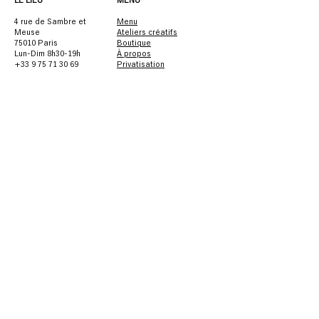
4 rue de Sambre et
Menu
Meuse
Ateliers créatifs
75010 Paris
Boutique
Lun-Dim 8h30-19h
À propos
+33 9 75 71 30 69
Privatisation
bonjour@cafestudio-
paris.com