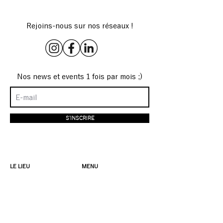
Rejoins-nous sur nos réseaux !
Nos news et events 1 fois par mois ;)
S'INSCRIRE
LE LIEU
MENU
4 rue de Sambre et
Menu
Meuse
Ateliers créatifs
75010 Paris
Boutique
Lun-Dim 8h30-19h
À propos
+33 9 75 71 30 69
Privatisation
bonjour@cafestudio-